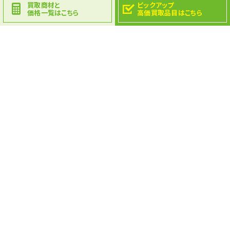
買取商材と
ピックアップ
価格一覧はこちら
高価買取品目はこちら
Recruit
Top
〒675-0304
加古川市志方町高畑940-7
TEL.079-452-3391 FAX.079-452-3392
営業時間：8：00～18：00
定休日：日曜日・GW・お盆・年末年始
© 2024 株式会社金広商事 All Rights Reserved.