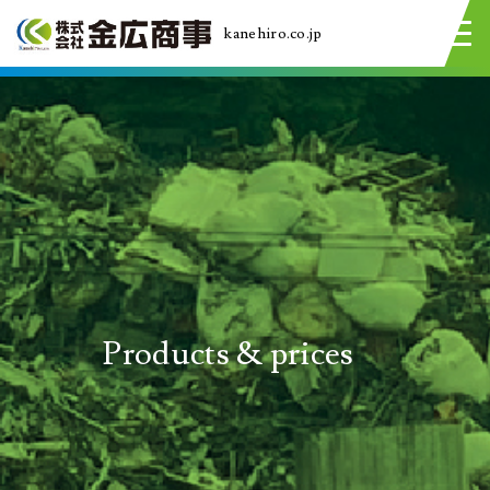
kanehiro.co.jp
Products & prices