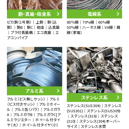
銅・真鍮・砲金系
電線系
ピカ銅（1号銅）｜上銅｜銅（込
80％線｜70%線｜60%線
銅）｜銅B｜銅C｜砲金｜込真鍮
50%線｜ハーネス線｜VA線｜雑
｜プラ付真鍮鵜｜エコ真鍮｜エ
線（家電）
アコンパイプ
アルミ系
ステンレス系
アルミ（ビス無しサッシ）｜アルミ
（ビス付きサッシ）｜アルミホイー
ステンレス(SUS304)｜ステンレス
ル｜アルミ缶（バラ）｜アルミガラ
(SUS301)｜ステンレス(SUS309)
A｜アルミガラB｜アルミガラC|ア
｜ステンレス(316)｜ステンレス
ルミラジエター｜ホイール付タイ
(310)｜ステンレス(304)オーバー
ヤ（大）｜ホイール付タイヤ（小）
サイズ｜ステンレス水筒