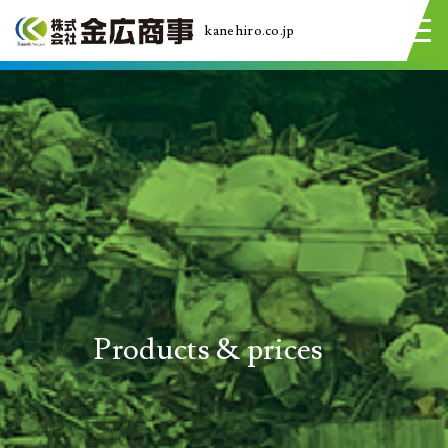
kanehiro.co.jp
Products & prices