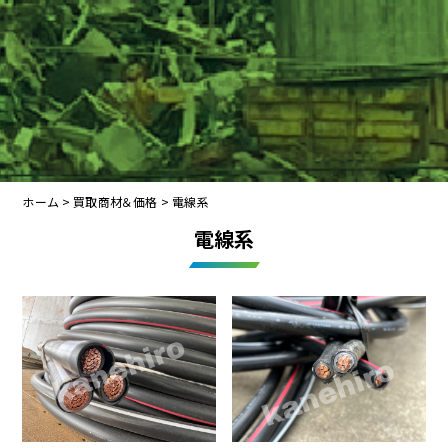
ホーム
>
買取商材＆価格
>
電線系
電線系