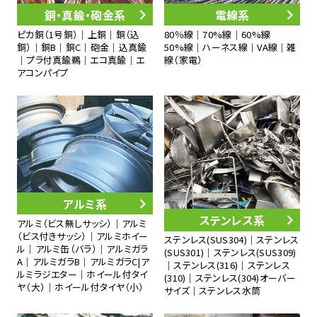
銅・真鍮・砲金系
電線系
ピカ銅（1号銅）｜上銅｜銅（込
80％線｜70%線｜60%線
銅）｜銅B｜銅C｜砲金｜込真鍮
50%線｜ハーネス線｜VA線｜雑
｜プラ付真鍮鵜｜エコ真鍮｜エ
線（家電）
アコンパイプ
アルミ系
ステンレス系
アルミ（ビス無しサッシ）｜アルミ
（ビス付きサッシ）｜アルミホイー
ステンレス(SUS304)｜ステンレス
ル｜アルミ缶（バラ）｜アルミガラ
(SUS301)｜ステンレス(SUS309)
A｜アルミガラB｜アルミガラC|ア
｜ステンレス(316)｜ステンレス
ルミラジエター｜ホイール付タイ
(310)｜ステンレス(304)オーバー
ヤ（大）｜ホイール付タイヤ（小）
サイズ｜ステンレス水筒