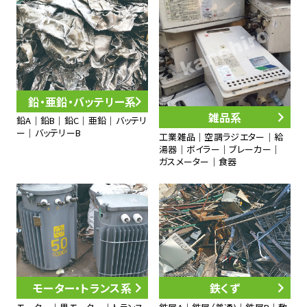
鉛・亜鉛・バッテリー系
雑品系
鉛A｜鉛B｜鉛C｜亜鉛｜バッテリ
ー｜バッテリーB
工業雑品｜空調ラジエター｜給
湯器｜ボイラー｜ブレーカー｜
ガスメーター｜食器
モーター・トランス系
鉄くず