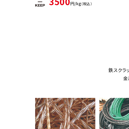
3500
円/kg
（税込）
鉄スクラ
金