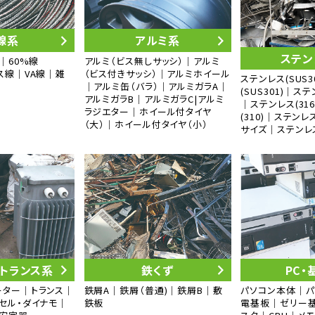
線系
アルミ系
ステン
｜60%線
アルミ（ビス無しサッシ）｜アルミ
ス線｜VA線｜雑
（ビス付きサッシ）｜アルミホイール
ステンレス(SUS
｜アルミ缶（バラ）｜アルミガラA｜
(SUS301)｜ステ
アルミガラB｜アルミガラC|アルミ
｜ステンレス(31
ラジエター｜ホイール付タイヤ
(310)｜ステンレ
（大）｜ホイール付タイヤ（小）
サイズ｜ステンレ
・トランス系
鉄くず
PC・
ーター｜トランス｜
鉄屑A｜鉄屑（普通)｜鉄屑B｜敷
パソコン本体｜
セル・ダイナモ｜
鉄板
電基板｜ゼリー基