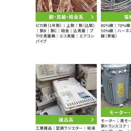
銅・真鍮・砲金系
電
ピカ銅（1号銅）｜上銅｜銅（込銅）
80％線｜70%線
｜銅B｜銅C｜砲金｜込真鍮｜プ
50%線｜ハーネ
ラ付真鍮鵜｜エコ真鍮｜エアコン
線（家電）
パイプ
モーター
雑品系
モーター｜黒モ
銅トランスコア｜
工業雑品｜空調ラジエター｜給湯