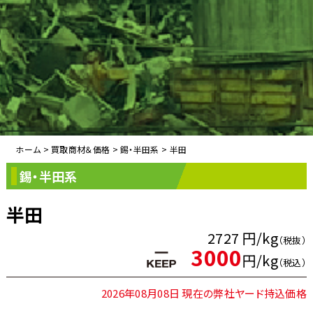
ホーム
>
買取商材＆価格
>
錫・半田系
>
半田
錫・半田系
半田
2727 円/kg
（税抜）
3000
円/kg
（税込）
2026年08月08日 現在の弊社ヤード持込価格