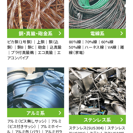
銅・真鍮・砲金系
電線系
ピカ銅（1号銅）｜上銅｜銅（込
80％線｜70%線｜60%線
銅）｜銅B｜銅C｜砲金｜込真鍮
50%線｜ハーネス線｜VA線｜雑
｜プラ付真鍮鵜｜エコ真鍮｜エ
線（家電）
アコンパイプ
アルミ系
ステンレス系
アルミ（ビス無しサッシ）｜アルミ
（ビス付きサッシ）｜アルミホイー
ステンレス(SUS304)｜ステンレス
ル｜アルミ缶（バラ）｜アルミガラ