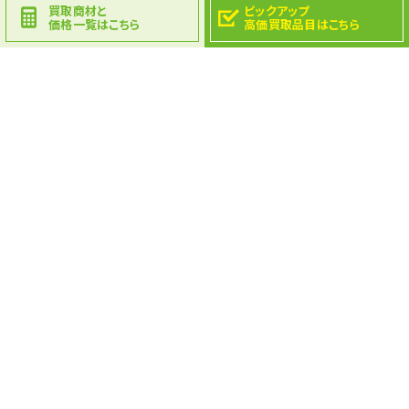
買取商材と
ピックアップ
価格一覧はこちら
高価買取品目はこちら
Contact
Top
Recruit
〒675-0304
加古川市志方町高畑940-7
TEL.079-452-3391 FAX.079-452-3392
営業時間：8：00～18：00
定休日：日曜日・GW・お盆・年末年始