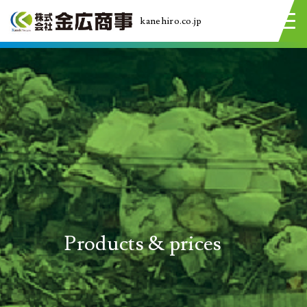
kanehiro.co.jp
Products & prices