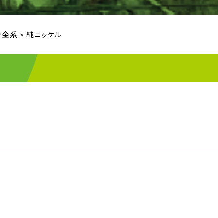
合金系
>
純ニッケル