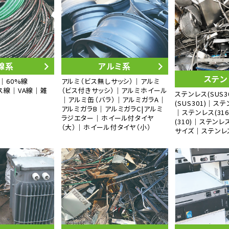
線系
アルミ系
ステン
｜60%線
アルミ（ビス無しサッシ）｜アルミ
ス線｜VA線｜雑
（ビス付きサッシ）｜アルミホイール
ステンレス(SUS
｜アルミ缶（バラ）｜アルミガラA｜
(SUS301)｜ステ
アルミガラB｜アルミガラC|アルミ
｜ステンレス(31
ラジエター｜ホイール付タイヤ
(310)｜ステンレ
（大）｜ホイール付タイヤ（小）
サイズ｜ステンレ