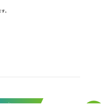
す。
。
cruit