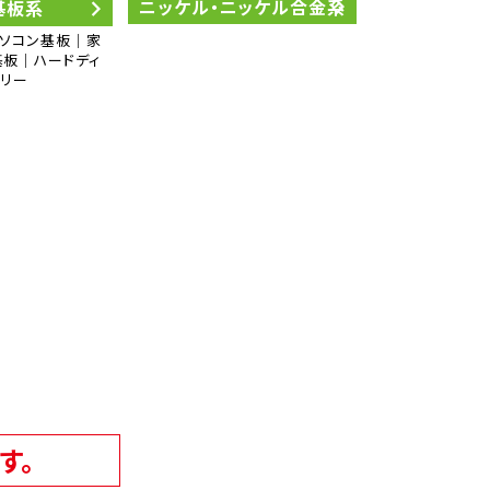
ニッケル・ニッケル合金系
基板系
パソコン基板｜家
板｜ハードディ
モリー
す。