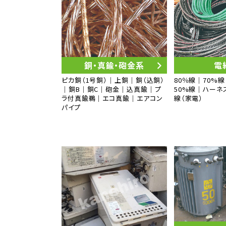
銅・真鍮・砲金系
電
ピカ銅（1号銅）｜上銅｜銅（込銅）
80％線｜70%線
｜銅B｜銅C｜砲金｜込真鍮｜プ
50%線｜ハーネ
ラ付真鍮鵜｜エコ真鍮｜エアコン
線（家電）
パイプ