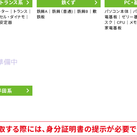
・トランス系
鉄くず
PC・
ーター｜トランス｜
鉄屑A｜鉄屑（普通)｜鉄屑B｜敷
パソコン本体｜
セル・ダイナモ｜
鉄板
電基板｜ゼリー基
｜安定器
スク｜CPU｜メ
家電基板
半田系
取する際には、身分証明書の提示が必要で